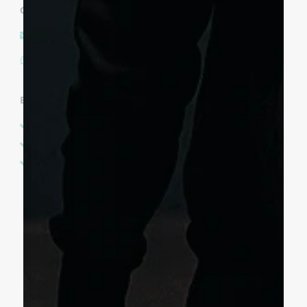
CONECTEMOS
contigo@b4aconsulting.com
Llámenos o escríbanos a
(507) 6948 - 9255
ENLACES
Política de Privacidad
Términos y Servicios
Políticas de devoluciones y reembolsos