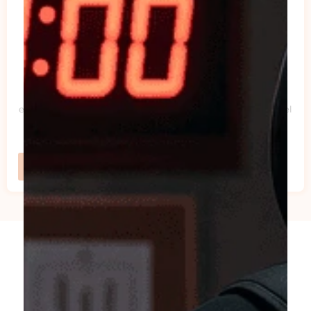
PRECIO DEL PLAN DE
ENTRENAMIENTO PERSONALIZADO
120 USD
Esta membresía está diseñada para profesionales que
buscan una experiencia de aprendizaje y desarrollo más
enfocada y profunda, proporcionando una ruta clara hacia el
crecimiento personal y profesional.
Comprar Ahora