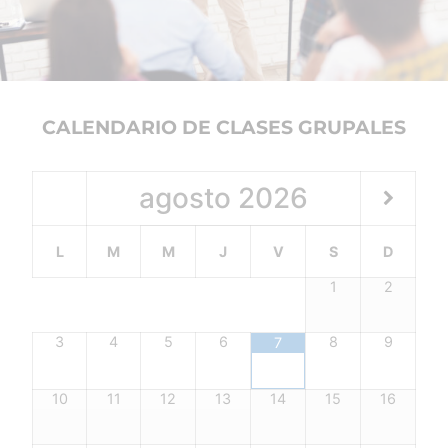
CALENDARIO DE CLASES GRUPALES
agosto
2026
L
M
M
J
V
S
D
1
2
3
4
5
6
8
9
7
10
11
12
13
14
15
16