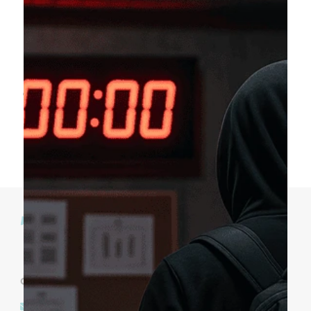
Evaluación Relación con
el Tiempo
$
0.00
Añadir al carrito
CONECTEMOS
contigo@b4aconsulting.com